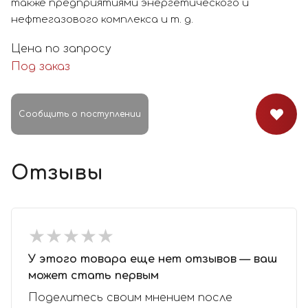
также предприятиями энергетического и
нефтегазового комплекса и т. д.
Цена по запросу
Под заказ
Сообщить о поступлении
Отзывы
★
★
★
★
★
★
★
★
★
★
У этого товара еще нет отзывов — ваш
может стать первым
Поделитесь своим мнением после