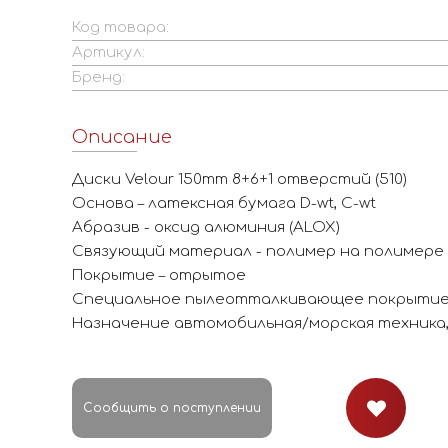
Код товара:
Артикул:
Бренд:
Описание
Диски Velour 150mm 8+6+1 отверстий (510)
Основа – латексная бумага D-wt, C-wt
Абразив - оксид алюминия (ALOX)
Связующий материал - полимер на полимере
Покрытие – отрытое
Специальное пылеотталкивающее покрыти
Назначение автомобильная/морская техника
Сообщить о поступлении