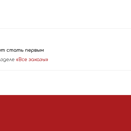
ет стать первым
азделе
«Все заказы»