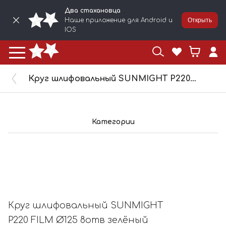
Два стахановца
Наше приложение для Android и
Открыть
IOS
Круг шлифовальный SUNMIGHT P220 FILM Ø125 8отв зелёный 53211
Категории
Круг шлифовальный SUNMIGHT
P220 FILM Ø125 8отв зелёный