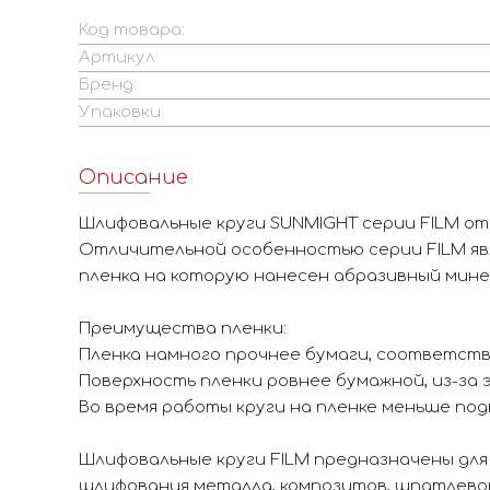
Код товара:
Артикул:
Бренд:
Упаковки:
Описание
Шлифовальные круги SUNMIGHT серии FILM от
Отличительной особенностью серии FILM яв
пленка на которую нанесен абразивный мине
Преимущества пленки:
Пленка намного прочнее бумаги, соответств
Поверхность пленки ровнее бумажной, из-за
Во время работы круги на пленке меньше под
Шлифовальные круги FILM предназначены для
шлифования металла, композитов, шпатлевок