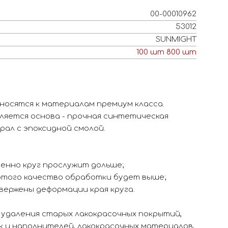
00-00010962
53012
SUNMIGHT
100
шт
800
шт
носятся к материалам премиум класса.
ляется основа - прочная синтетическая
рал с эпоксидной смолой.
енно круг прослужит дольше;
 этого качество обработки будет выше;
вержены деформации края круга.
 удаления старых лакокрасочных покрытий,
 и наполнителей, лакокрасочных материалов,