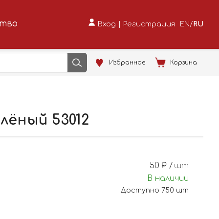
ство
Вход
|
Регистрация
EN
/
RU
Избранное
Корзина
лёный 53012
50
₽ /
шт
В наличии
Доступно
750
шт