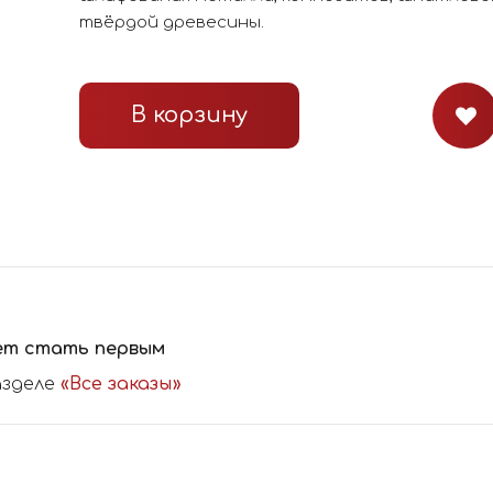
твёрдой древесины.
В корзину
ет стать первым
азделе
«Все заказы»