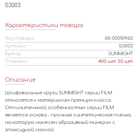
53003
Характеристики товара
Код товара:
00-00010965
Артикул:
53003
Бренд:
SUNMIGHT
Упаковки:
400
шт
50
шт
Описание
Шлифовальные круги SUNMIGHT серии FILM
относятся к материалам премиум класса.
Отличительной особенностью серии FILM
является основа - прочная синтетическая пленка
на которую нанесен абразивный минерал с
эпоксидной смолой.