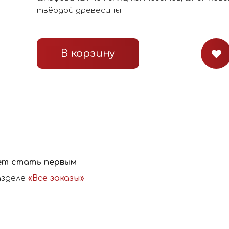
твёрдой древесины.
В корзину
ет стать первым
азделе
«Все заказы»