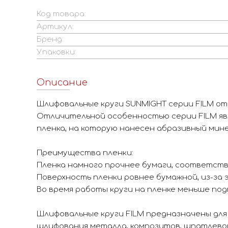
Код товара:
Артикул:
Бренд:
Упаковки:
Описание
Шлифовальные круги SUNMIGHT серии FILM от
Отличительной особенностью серии FILM яв
пленка, на которую нанесен абразивный мине
Преимущества пленки:
Пленка намного прочнее бумаги, соответств
Поверхность пленки ровнее бумажной, из-за
Во время работы круги на пленке меньше под
Шлифовальные круги FILM предназначены для
шлифования металла, композитов, шпатлевок