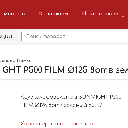
компании
Контакты
Наше производ
кции
основа 125мм
HT P500 FILM Ø125 8отв зел
Круг шлифовальный SUNMIGHT P500
FILM Ø125 8отв зелёный 53217
Характеристики товара