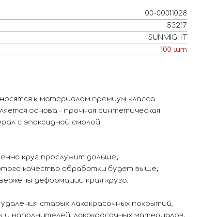
00-00011028
53217
SUNMIGHT
100
шт
носятся к материалам премиум класса.
ляется основа - прочная синтетическая
рал с эпоксидной смолой.
енно круг прослужит дольше;
 этого качество обработки будет выше;
вержены деформации края круга.
 удаления старых лакокрасочных покрытий,
 и наполнителей, лакокрасочных материалов,