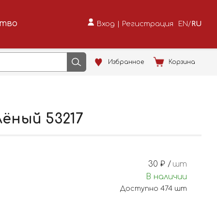
ство
Вход
|
Регистрация
EN
/
RU
Избранное
Корзина
ёный 53217
30
₽ /
шт
В наличии
Доступно
474
шт