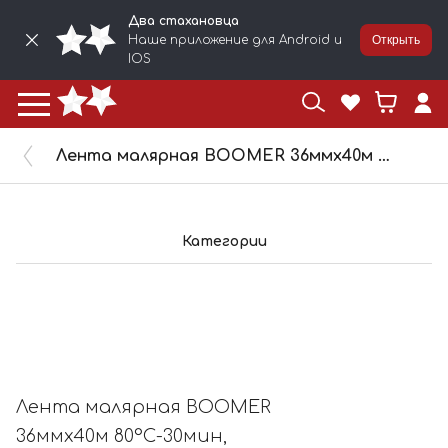
Два стахановца
Наше приложение для Android и
Открыть
IOS
Лента малярная BOOMER 36ммx40м 80°С-30мин, коричневая, 8000/36
Категории
Лента малярная BOOMER
36ммx40м 80°С-30мин,