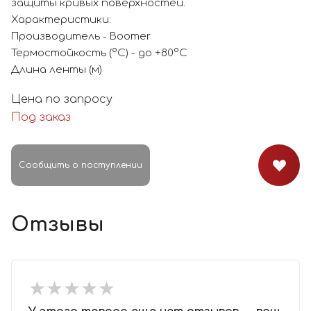
защиты кривых поверхностей.
Характеристики:
Производитель - Boomer
Термостойкость (°C) - до +80°C
Длина ленты (м)
Цена по запросу
Под заказ
Сообщить о поступлении
Отзывы
★
★
★
★
★
★
★
★
★
★