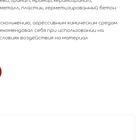
во, гранит, мрамор, керамогранит,
 металл, пластик, герметизированный бетон.
кольжению, агрессивным химическим средам
екомендовал себя при использовании на
условиях воздействия на материал