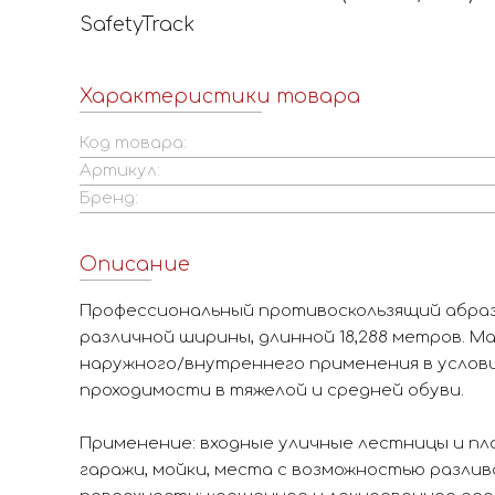
SafetyTrack
Характеристики товара
Код товара:
Артикул:
Бренд:
Описание
Профессиональный противоскользящий абраз
различной ширины, длинной 18,288 метров. 
наружного/внутреннего применения в услови
проходимости в тяжелой и средней обуви.
Применение: входные уличные лестницы и пл
гаражи, мойки, места с возможностью разлива