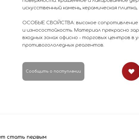
поверхности: крашенное и лакированное дере
искусственный камень, керамическая плитка,
ОСОБЫЕ СВОЙСТВА: высокое сопротивление с
и износостойкость. Материал прекрасно зар
входных зонах офисно - торговых центров в 
противогололедных реагентов.
Сообщить о поступлении
ет стать первым