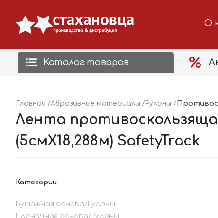
О 
Каталог товаров
А
Противос
Главная
Абразивные материалы
Рулоны
Лента противоскользяща
(5смХ18,288м) SafetyTrack
Категории
Бумажная основа/Рулоны
Пленочная основа/Рулоны