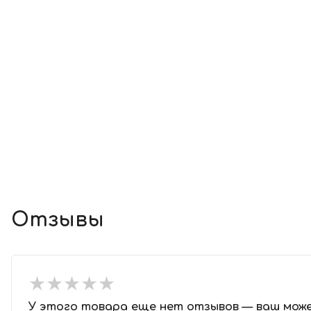
Отзывы
★
★
★
★
★
★
★
★
★
★
У этого товара еще нет отзывов — ваш мож