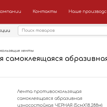
компании
Контакты
Наше производ
кции
кользящие ленты
я самоклеящаяся абразивна
Лента противоскользящая
самоклеящаяся абразивная
износостойкая ЧЕРНАЯ (5смХ18,288м)