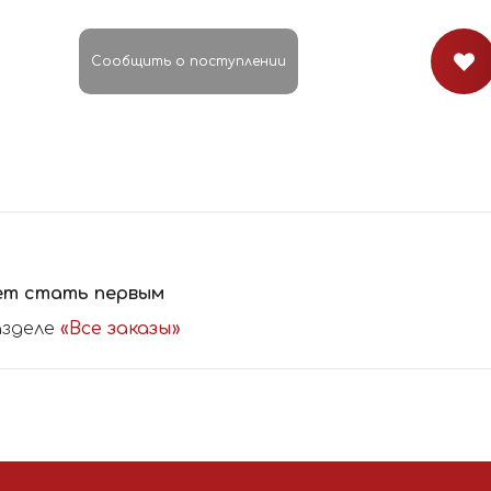
Сообщить о поступлении
ет стать первым
азделе
«Все заказы»