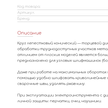
Код товара:
Артикул:
Бренд:
Описание
Круг лепестковый конический — торцевой ди
обработки труднодоступных участков метал
отличием от плоских моделей является боль
предназначено для угловых шлифмашинок (бол
Даже при работе на максимальных оборотах 
помощью удобно шлифовать криволинейные и
сварочные швы, удалять ржавчину.
При эксплуатации электроинструмента с ди
личной защиты: перчатки, очки, наушники.