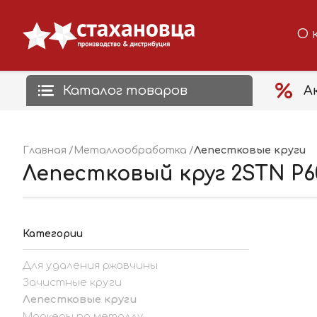
О 
Каталог товаров
А
Лепестковые круги
Главная
Металлообработка
Лепестковый круг 2STN Р6
Категории
Для удаления ржавчины
Зачистные круги
Лепестковые круги
Маркеры по металлу