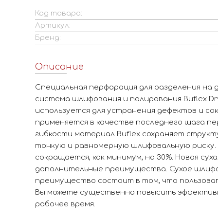
Код товара:
Артикул:
Бренд:
Описание
Специальная перфорация для разделения на дв
система шлифования и полирования Buflex Dry
используется для устранения дефектов и со
применяется в качестве последнего шага пе
гибкости материал Buflex сохраняет структу
тонкую и равномерную шлифовальную риску.
сокращается, как минимум, на 30%. Новая сух
дополнительные преимущества. Сухое шлифов
преимущество состоит в том, что пользоват
Вы можете существенно повысить эффектив
рабочее время.