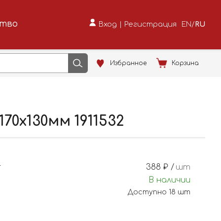
ство
Вход
|
Регистрация
EN
/
RU
Избранное
Корзина
70х130мм 1911532
r
388
₽ /
шт
В наличии
Доступно
18
шт