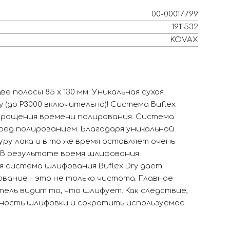
00-00017799
1911532
KOVAX
е полосы 85 х 130 мм. Уникальная сухая
 (до P3000 включительно)! Система Buflex
кращения времени полирования. Система
ред полированием. Благодаря уникальной
ру лака и в то же время оставляет очень
 В результате время шлифования
ая система шлифования Buflex Dry дает
ание – это не только чистота. Главное
ель видит то, что шлифует. Как следствие,
ность шлифовки и сократить используемое