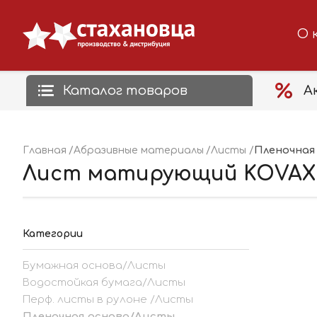
О 
Каталог товаров
А
Пленочная
Главная
Абразивные материалы
Листы
Лист матирующий KOVAX K20
Категории
Бумажная основа/Листы
Водостойкая бумага/Листы
Перф. листы в рулоне /Листы
Пленочная основа/Листы