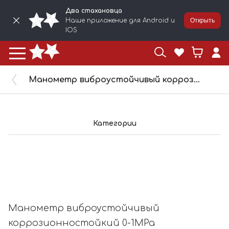
Два стахановца
Наше приложение для Android и
Открыть
IOS
Манометр виброустойчивый коррозионностойкий 0-1MPa G1/8.2,5 ТМ-221Т
Категории
Манометр виброустойчивый
коррозионностойкий 0-1MPa