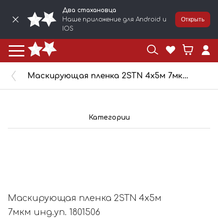
Два стахановца
Наше приложение для Android и
Открыть
IOS
Маскирующая пленка 2STN 4x5м 7мкм инд.уп. 1801506
Категории
Маскирующая пленка 2STN 4x5м
7мкм инд.уп. 1801506