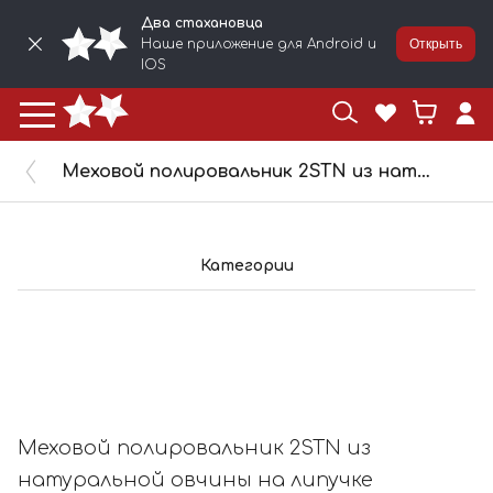
Два стахановца
Наше приложение для Android и
Открыть
IOS
Меховой полировальник 2STN из натуральной овчины на липучке 150мм, 7660
Категории
Меховой полировальник 2STN из
натуральной овчины на липучке