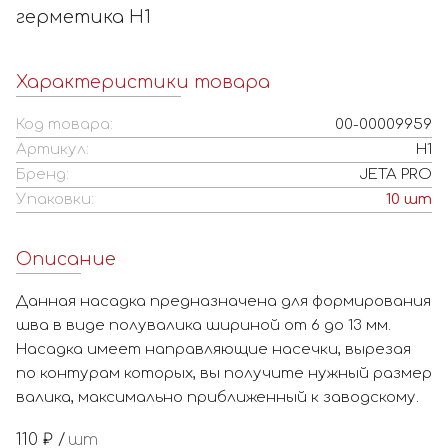
герметика H1
Характеристики товара
Код товара:
00-00009959
Артикул:
Н1
Бренд:
JETA PRO
Упаковки:
10
шт
Описание
Данная насадка предназначена для формирования
шва в виде полувалика шириной от 6 до 13 мм.
Насадка имеет направляющие насечки, вырезая
по контурам которых, вы получите нужный размер
валика, максимально приближенный к заводскому.
110
₽ /
шт