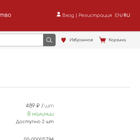
ство
Вход
|
Регистрация
EN
/
RU
Избранное
Корзина
489
₽ /
шт
В наличии
Доступно
2
шт
00-00005794