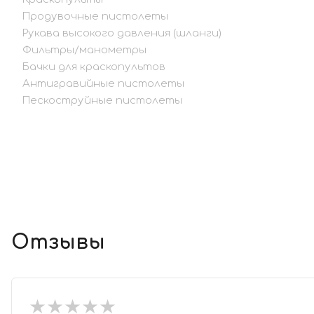
Продувочные пистолеты
Рукава высокого давления (шланги)
Фильтры/манометры
Бачки для краскопультов
Антигравийные пистолеты
Пескоструйные пистолеты
Отзывы
★
★
★
★
★
★
★
★
★
★