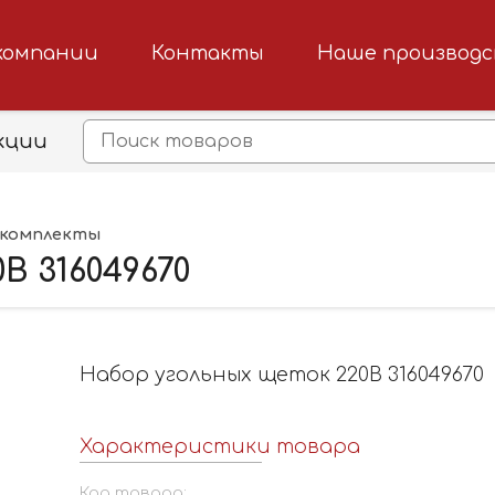
компании
Контакты
Наше производ
кции
мкомплекты
В 316049670
Набор угольных щеток 220В 316049670
Характеристики товара
Код товара: