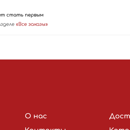
ет стать первым
азделе
«Все заказы»
О нас
Дост