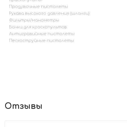
Продувочные пистолеты
Рукава высокого давления (шланги)
Фильтры/манометры
Бачки для краскопультов
Антигравийные пистолеты
Пескоструйные пистолеты
Отзывы