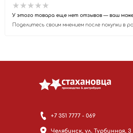
★
★
★
★
★
★
★
★
★
★
У этого товара еще нет отзывов — ваш мож
Поделитесь своим мнением после покупки в р
+7 351 7777 - 069
Челябинск, ул. Турбинная, 3