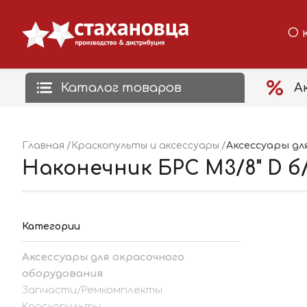
О 
Каталог товаров
А
Аксессуары дл
Главная
Краскопульты и аксессуары
Наконечник БРС М3/8" D б/с
Категории
Аксессуары для окрасочного
оборудования
Запчасти/Ремкомплекты
Краскопульты