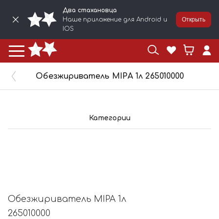
Два стахановца
Наше приложение для Android и
Открыть
IOS
Обезжириватель MIPA 1л 265010000
Категории
Обезжириватель MIPA 1л
265010000