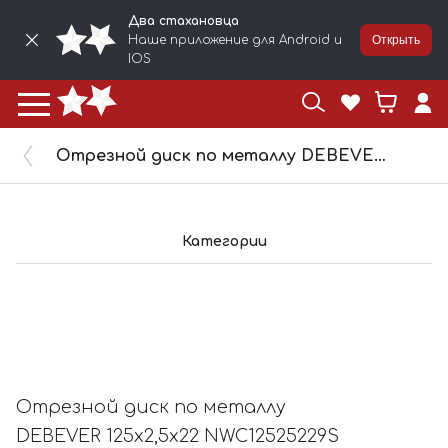
Два стахановца
Наше приложение для Android и
Открыть
IOS
Отрезной диск по металлу DEBEVER 125x2,5x22 NWC12525229S
Категории
Отрезной диск по металлу
DEBEVER 125x2,5x22 NWC12525229S