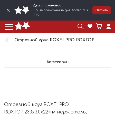
Два стахановца
Наше приложение для Android и
Открыть
IOS
Отрезной круг ROXELPRO ROXTOP 230x3.0x22мм нерж.сталь, металл 105378
Категории
Отрезной круг ROXELPRO
ROXTOP 230x3.0x22мм нерж.сталь,