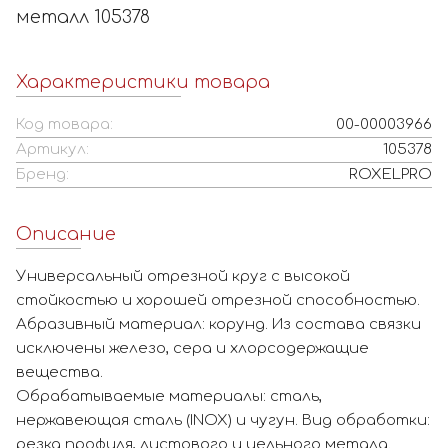
металл 105378
Характеристики товара
Код товара:
00-00003966
Артикул:
105378
Бренд:
ROXELPRO
Описание
Универсальный отрезной круг с высокой
стойкостью и хорошей отрезной способностью.
Абразивный материал: корунд. Из состава связки
исключены железо, сера и хлорсодержащие
вещества.
Обрабатываемые материалы: сталь,
нержавеющая сталь (INOX) и чугун. Вид обработки:
резка профиля, листового и цельного метала.