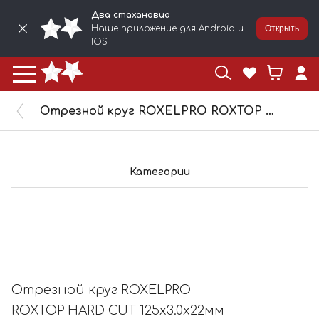
Два стахановца
Наше приложение для Android и
Открыть
IOS
Отрезной круг ROXELPRO ROXTOP HARD CUT 125x3.0x22мм Т41 нерж.сталь, металл 105248
Категории
Отрезной круг ROXELPRO
ROXTOP HARD CUT 125x3.0x22мм