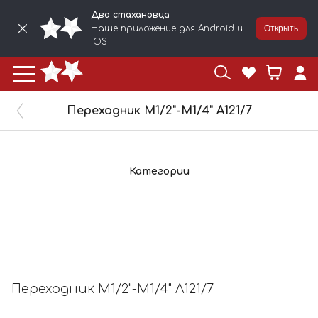
Два стахановца
Наше приложение для Android и
Открыть
IOS
Переходник М1/2"-М1/4" A121/7
Категории
Переходник М1/2"-М1/4" A121/7