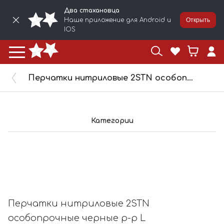
Два стахановца
Наше приложение для Android и
Открыть
IOS
Перчатки нитриловые 2STN особопрочные черные р-р L 25пар/упак 83124L
Категории
Перчатки нитриловые 2STN
особопрочные черные р-р L