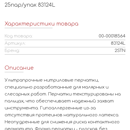
25пар/упак 83124L
Характеристики товара
Код товара:
00-00018564
Артикул:
83124L
Бренд:
2STN
Описание
Ультрапрочные нитриловые перчатки,
специально разработанные для малярных и
слесарных работ. Перчатки текстурированы на
пальцах, что обеспечивает надежный захват
инструмента. Гипоаллергенные из-за
отсутствия протеинов натурального латекса.
Неопудренные для снижения риска контактного
дерматита. Форма перчатки - плоская, без