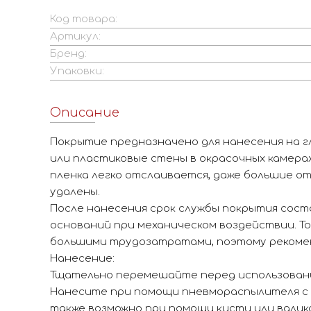
Код товара:
Артикул:
Бренд:
Упаковки:
Описание
Покрытие предназначено для нанесения на г
или пластиковые стены в окрасочных камера
пленка легко отслаивается, даже большие о
удалены.
После нанесения срок службы покрытия соста
оснований при механическом воздействии. То
большими трудозатратами, поэтому рекомен
Нанесение:
Тщательно перемешайте перед использован
Нанесите при помощи пневмораспылителя с и
также возможно при помощи кисти или вали