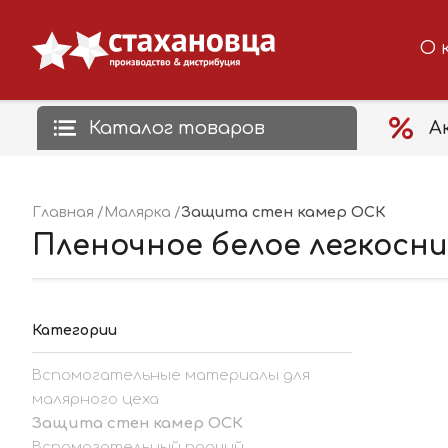
О 
Каталог товаров
А
Защита стен камер ОСК
Главная
Малярка
Пленочное белое легкосн
Категории
Вспомогательные материалы для
малярного цеха
Защита стен камер ОСК
Вспомогательный прочий