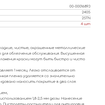
00-00016893
2405
2STN
4
шт
ладкие, чистые, окрашенные металлические
х для облегчения обслуживания. Высушенная
тложения краски могут быть быстро и чисто
вляет 1 месяц. Легко отслаивается от
нкая пленка удаляется со значительно
довано наносить покрытие в два слоя.
ием;
спользованием 1,8-2,5 мм дюзы. Нанесение
ка. Пистолеты-распылители для антигравия