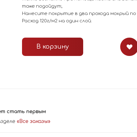
тоже подойдут;
Нанесите покрытие в два прохода мокрый по
Расход 120г/м2 на один слой.
В корзину
ет стать первым
азделе
«Все заказы»