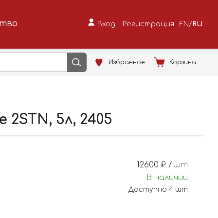
ство
Вход
|
Регистрация
EN
/
RU
Избранное
Корзина
2STN, 5л, 2405
12600
₽ /
шт
В наличии
Доступно
4
шт