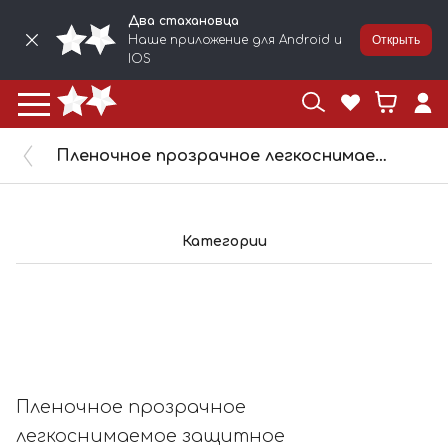
Два стахановца
Наше приложение для Android и
Открыть
IOS
Пленочное прозрачное легкоснимаемое защитное покрытие 2STN, 5 л, 2305
Категории
Пленочное прозрачное
легкоснимаемое защитное