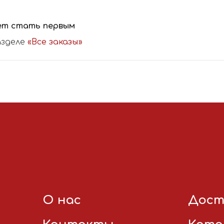
ет стать первым
азделе
«Все заказы»
О нас
Дост