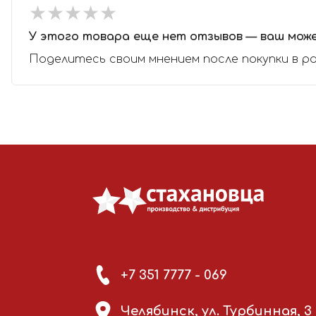
★
★
★
★
★
★
★
★
★
★
У этого товара еще нет отзывов — ваш мож
Поделитесь своим мнением после покупки в р
+7 351 7777 - 069
Челябинск, ул. Турбинная, 3