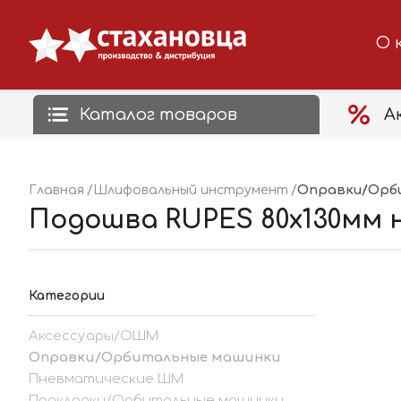
О 
Каталог товаров
А
Оправки/Орб
Главная
Шлифовальный инструмент
Подошва RUPES 80х130мм на 
Категории
Аксессуары/ОШМ
Оправки/Орбитальные машинки
Пневматические ШМ
Прокладки/Орбитальные машинки