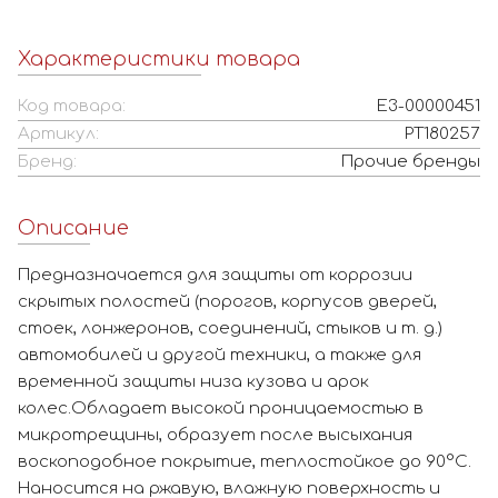
Характеристики товара
Код товара:
Е3-00000451
Артикул:
РТ180257
Бренд:
Прочие бренды
Описание
Предназначается для защиты от коррозии
скрытых полостей (порогов, корпусов дверей,
стоек, лонжеронов, соединений, стыков и т. д.)
автомобилей и другой техники, а также для
временной защиты низа кузова и арок
колес.Обладает высокой проницаемостью в
микротрещины, образует после высыхания
воскоподобное покрытие, теплостойкое до 90°С.
Наносится на ржавую, влажную поверхность и