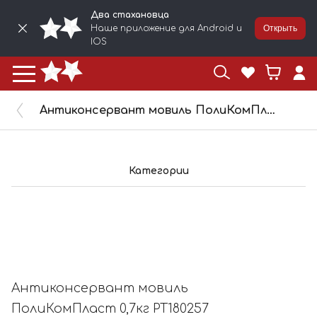
Два стахановца
Наше приложение для Android и
Открыть
IOS
Антиконсервант мовиль ПолиКомПласт 0,7кг РТ180257
Категории
Антиконсервант мовиль
ПолиКомПласт 0,7кг РТ180257