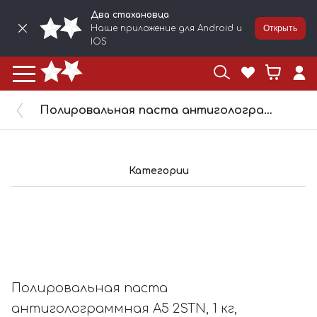
Два стахановца
Наше приложение для Android и
Открыть
IOS
Полировальная паста антиголограммная A5 2STN, 1 кг, 7201
Категории
Полировальная паста
антиголограммная A5 2STN, 1 кг,