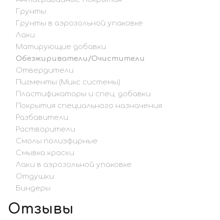
Грунты
Грунты в аэрозольной упаковке
Лаки
Матирующие добавки
Обезжириватели/Очистители
Отвердители
Пигменты (Микс системы)
Пластификаторы и спец. добавки
Покрытия специального назначения
Разбавители
Растворители
Смолы полиэфирные
Смывка краски
Лаки в аэрозольной упаковке
Отдушки
Биндеры
Отзывы