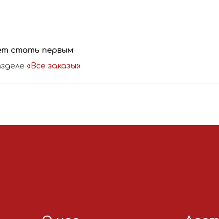
ет стать первым
азделе
«Все заказы»