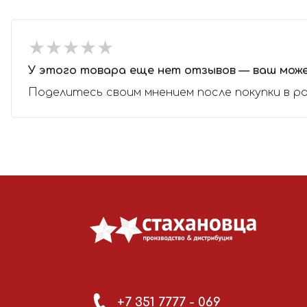
★
★
★
★
★
★
★
★
★
★
У этого товара еще нет отзывов — ваш мож
Поделитесь своим мнением после покупки в р
+7 351 7777 - 069