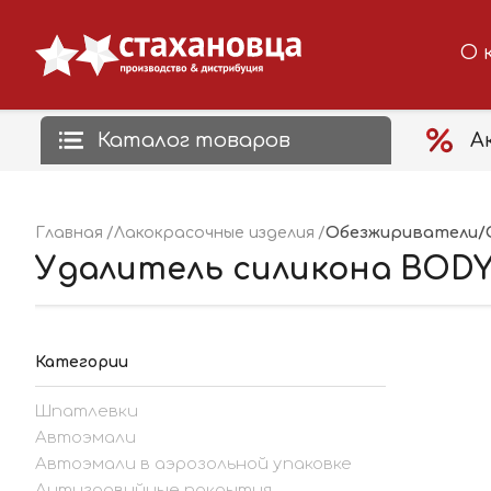
О 
Каталог товаров
А
Обезжириватели/
Главная
Лакокрасочные изделия
Удалитель силикона BODY 
Категории
Шпатлевки
Автоэмали
Автоэмали в аэрозольной упаковке
Антигравийные покрытия