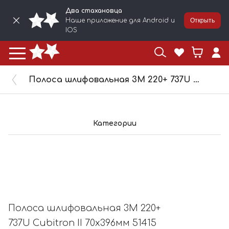
Два стахановца
Наше приложение для Android и
Открыть
IOS
Полоса шлифовальная 3M 220+ 737U Cubitron II 70x396мм 51415
Категории
Полоса шлифовальная 3M 220+
737U Cubitron II 70x396мм 51415