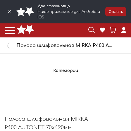
Два стахановца
Наше приложение для Android и
Открыть
IOS
Полоса шлифовальная MIRKA P400 AUTONET 70x420мм AE15105041
Категории
Полоса шлифовальная MIRKA
P400 AUTONET 70x420мм