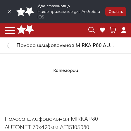
Два стахановца
Наше приложение для Android и
Открыть
IOS
Полоса шлифовальная MIRKA P80 AUTONET 70x420мм AE15105080
Категории
Полоса шлифовальная MIRKA P80
AUTONET 70x420мм AE15105080