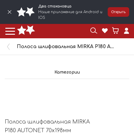
Два стахановца
Наше приложение для Android и
Открыть
IOS
Полоса шлифовальная MIRKA Р180 AUTONET 70x198мм AE15005018
Категории
Полоса шлифовальная MIRKA
Р180 AUTONET 70x198мм