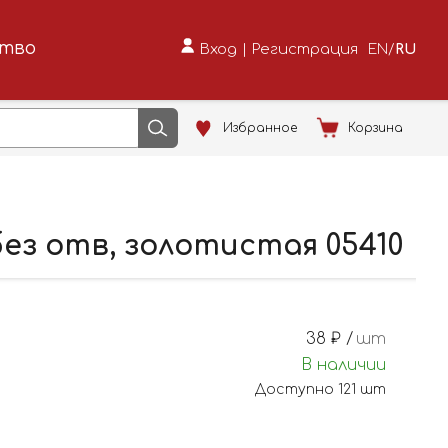
ство
Вход
|
Регистрация
EN
/
RU
Избранное
Корзина
ез отв, золотистая 05410
38
₽ /
шт
В наличии
Доступно
121
шт