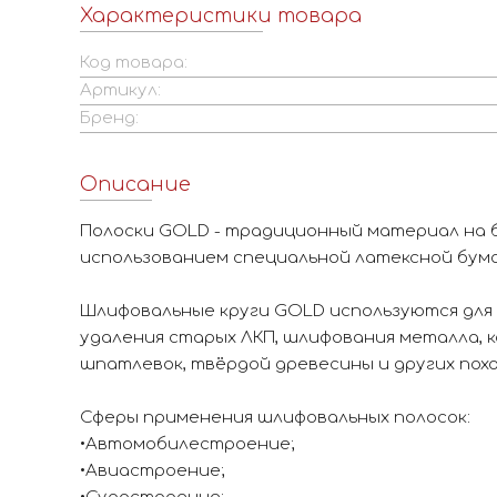
Характеристики товара
Код товара:
Артикул:
Бренд:
Описание
Полоски GOLD - традиционный материал на б
использованием специальной латексной бума
Шлифовальные круги GOLD используются для 
удаления старых ЛКП, шлифования металла, 
шпатлевок, твёрдой древесины и других пох
Сферы применения шлифовальных полосок:
•Автомобилестроение;
•Авиастроение;