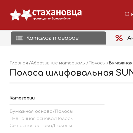
О 
Каталог товаров
А
Бумажная
Главная
Абразивные материалы
Полосы
Полоса шлифовальная SUN
Категории
Бумажная основа/Полосы
Пленочная основа/Полосы
Сеточная основа/Полосы