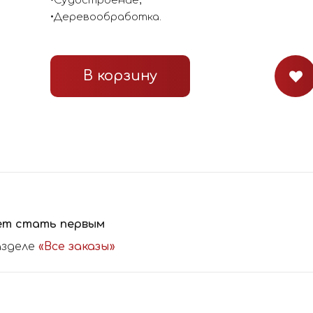
•Судостроение;
•Деревообработка.
В корзину
ет стать первым
азделе
«Все заказы»