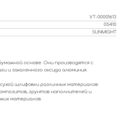
УТ-00001613
05410
SUNMIGHT
умажной основе. Они производятся с
ги и закаленного оксида алюминия.
сухой шлифовки различных материалов:
композитов, грунтов наполнителей и
ожих материалов.