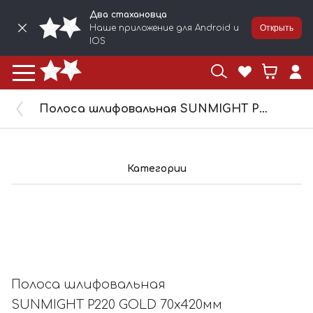
Два стахановца
Наше приложение для Android и
Открыть
IOS
Полоса шлифовальная SUNMIGHT P220 GOLD 70х420мм без отв, золотистая 05411
Категории
Полоса шлифовальная
SUNMIGHT P220 GOLD 70х420мм