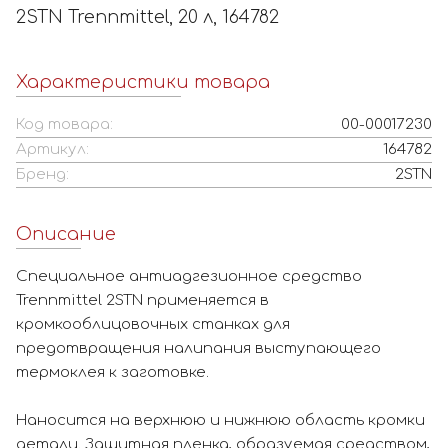
2STN Trennmittel, 20 л, 164782
Характеристики товара
Код товара:
00-00017230
Артикул:
164782
Бренд:
2STN
Описание
Специальное антиадгезионное средство
Trennmittel 2STN применяется в
кромкооблицовочных станках для
предотвращения налипания выступающего
термоклея к заготовке.
Наносится на верхнюю и нижнюю область кромки
детали. Защитная пленка, образуемая средством,