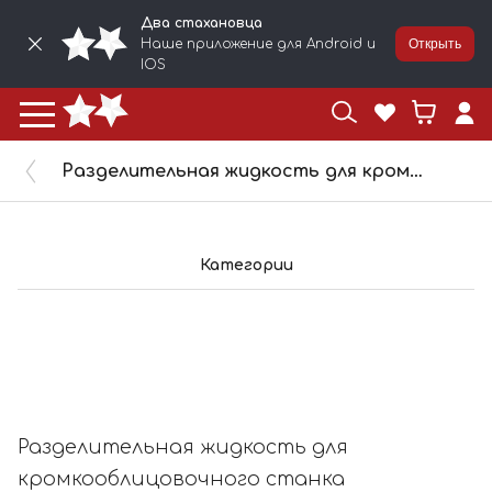
Два стахановца
Наше приложение для Android и
Открыть
IOS
Разделительная жидкость для кромкооблицовочного станка 2STN Trennmittel, 20 л, 164782
Категории
Разделительная жидкость для
кромкооблицовочного станка