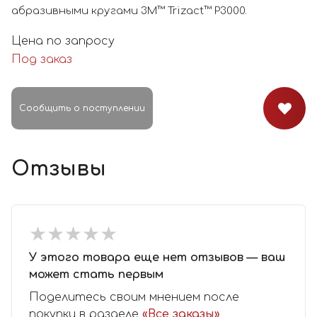
абразивными кругами 3M™ Trizact™ P3000.
Цена по запросу
Под заказ
Сообщить о поступлении
Отзывы
★
★
★
★
★
★
★
★
★
★
У этого товара еще нет отзывов — ваш
может стать первым
Поделитесь своим мнением после
покупки в разделе
«Все заказы»