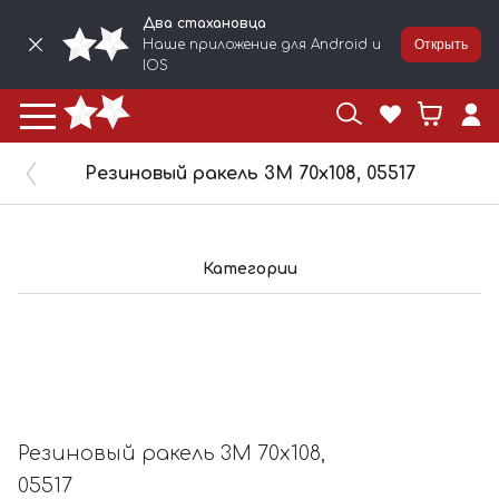
Два стахановца
Наше приложение для Android и
Открыть
IOS
Резиновый ракель 3M 70х108, 05517
Категории
Резиновый ракель 3M 70х108,
05517