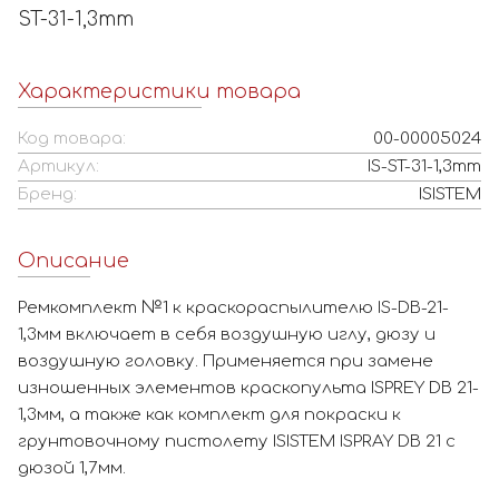
ST-31-1,3mm
Характеристики товара
Код товара:
00-00005024
Артикул:
IS-ST-31-1,3mm
Бренд:
ISISTEM
Описание
Ремкомплект №1 к краскораспылителю IS-DB-21-
1,3мм включает в себя воздушную иглу, дюзу и
воздушную головку. Применяется при замене
изношенных элементов краскопульта ISPREY DB 21-
1,3мм, а также как комплект для покраски к
грунтовочному пистолету ISISTEM ISPRAY DB 21 с
дюзой 1,7мм.