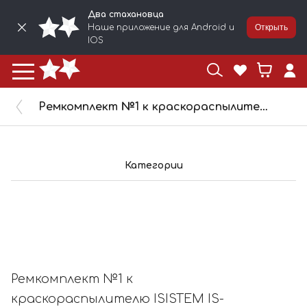
Два стахановца
Наше приложение для Android и
Открыть
IOS
Ремкомплект №1 к краскораспылителю ISISTEM IS-ST-31-1,3mm
Категории
Ремкомплект №1 к
краскораспылителю ISISTEM IS-