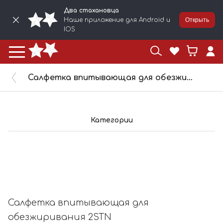
Два стахановца
Наше приложение для Android и
Открыть
IOS
Салфетка впитывающая для обезжиривания 2STN бирюзовая, 76 г/м², 30x38, 400шт/рул. 812214
Категории
Салфетка впитывающая для
обезжиривания 2STN