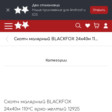
Два стахановца
Наше приложение для Android и
Открыть
IOS
Скотч малярный BLACKFOX 24х40м 110ᴼС ярко-желтый 12925
Категории
Скотч малярный BLACKFOX
24х40м 110ᴼС ярко-желтый 12925