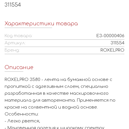
311554
Характеристики товара
Код товара:
Е3-00000406
Артикул:
311554
Бренд:
ROXELPRO
Описание
ROXELPRO 3580 - лента на бумажной основе с
пропиткой с адгезивным слоем, специально
разработанная в качестве маскировочного
материала для авторемонта. Применяется по
краске на солвентной и водной основе.
Особенности:
- Легко рвется;
- Мгновенная адгезия к широкому спектру