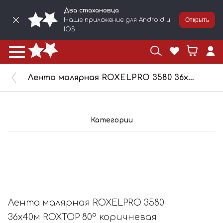
Два стахановца
Наше приложение для Android и
Открыть
IOS
Лента малярная ROXELPRO 3580 36х40м ROXTOP 80° коричневая 311554
Категории
Лента малярная ROXELPRO 3580
36х40м ROXTOP 80° коричневая