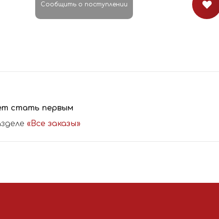
Сообщить о поступлении
ет стать первым
азделе
«Все заказы»