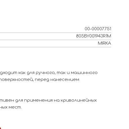
00-00007751
805BY001943R1M
MIRKA
дходит как для ручного, так и машинного
поверхностей, перед нанесением
ктивен для применения на криволинейных
ных мест.