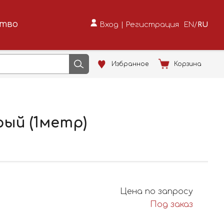
ство
Вход
|
Регистрация
EN
/
RU
Избранное
Корзина
рый (1метр)
Цена по запросу
Под заказ