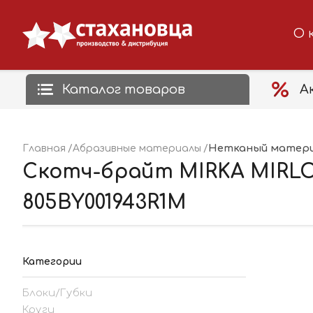
О 
Каталог товаров
А
Нетканый матери
Главная
Абразивные материалы
Скотч-брайт MIRKA MIRLON
805BY001943R1M
Категории
Блоки/Губки
Круги