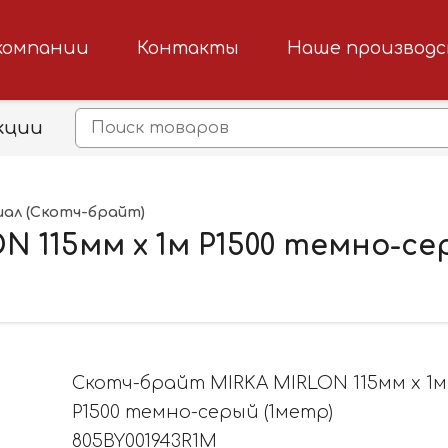
компании
Контакты
Наше производ
кции
ал (Скотч-брайт)
 115мм x 1м Р1500 темно-се
Скотч-брайт MIRKA MIRLON 115мм x 1м
Р1500 темно-серый (1метр)
805BY001943R1M