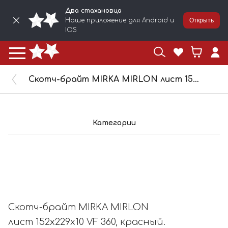
Два стахановца
Наше приложение для Android и
Открыть
IOS
Скотч-брайт MIRKA MIRLON лист 152x229x10 VF 360, красный. 8019002037
Категории
Скотч-брайт MIRKA MIRLON
лист 152x229x10 VF 360, красный.