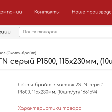
компании
Контакты
Наше производ
кции
ал (Скотч-брайт)
серый P1500, 115х230мм, (10ш
Скотч-брайт в листах 2STN серый
P1500, 115х230мм, (10шт/уп) 1681594
Характеристики товара