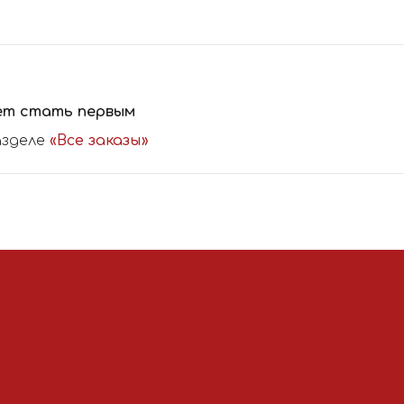
ет стать первым
азделе
«Все заказы»