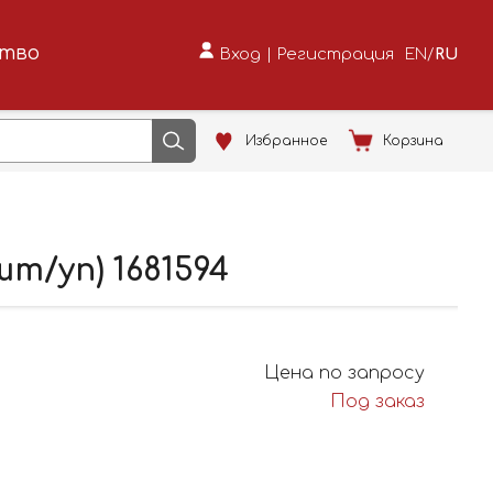
ство
Вход
|
Регистрация
EN
/
RU
Избранное
Корзина
т/уп) 1681594
Цена по запросу
Под заказ