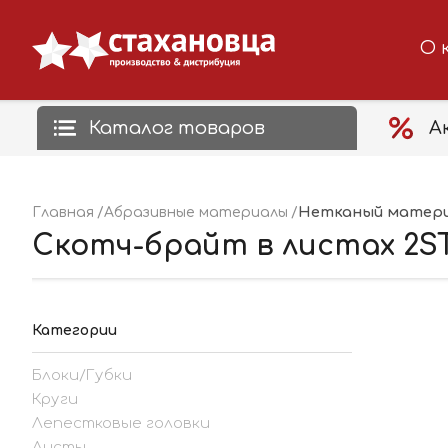
О 
Каталог товаров
А
Нетканый матери
Главная
Абразивные материалы
Скотч-брайт в листах 2STN 
Категории
Блоки/Губки
Круги
Лепестковые головки
Листы