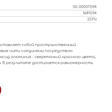
00-00007594
1681594
2STN
едставляет собой пространственный
овые нити соединены посредством
оксид алюминия - сверхтонкий красного цвета;
а. В результате достигается равномерность