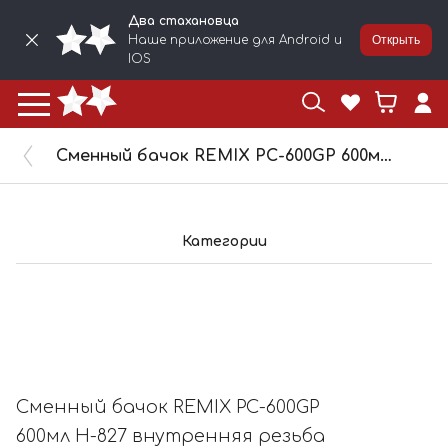
Два стахановца
Наше приложение для Android и
Открыть
IOS
Сменный бачок REMIX PC-600GP 600мл H-827 внутренняя резьба 4580148
Категории
Сменный бачок REMIX PC-600GP
600мл H-827 внутренняя резьба