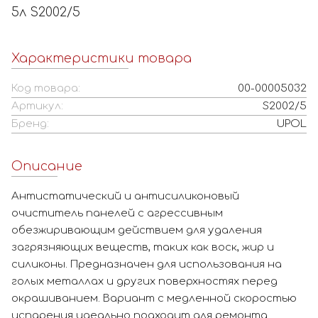
5л S2002/5
Характеристики товара
Код товара:
00-00005032
Артикул:
S2002/5
Бренд:
UPOL
Описание
Антистатический и антисиликоновый
очиститель панелей с агрессивным
обезжиривающим действием для удаления
загрязняющих веществ, таких как воск, жир и
силиконы. Предназначен для использования на
голых металлах и других поверхностях перед
окрашиванием. Вариант с медленной скоростью
испарения идеально подходит для ремонта