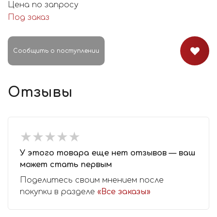
Цена по запросу
Под заказ
Сообщить о поступлении
Отзывы
★
★
★
★
★
★
★
★
★
★
У этого товара еще нет отзывов — ваш
может стать первым
Поделитесь своим мнением после
покупки в разделе
«Все заказы»