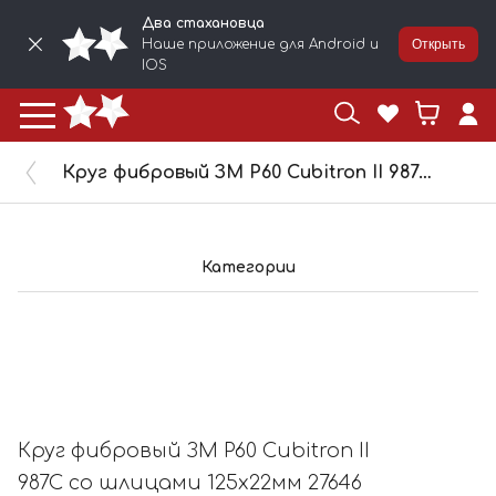
Два стахановца
Наше приложение для Android и
Открыть
IOS
Круг фибровый ЗМ P60 Cubitron II 987C со шлицами 125х22мм 27646
Категории
Круг фибровый ЗМ P60 Cubitron II
987C со шлицами 125х22мм 27646