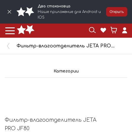
Два стахановца
Наше приложение для Android и
Открыть
IOS
Фильтр-влагоотделитель JETA PRO JF80
Категории
Фильтр-влагоотделитель JETA
PRO JF80