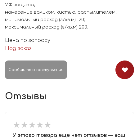
УФ защита;
нанесение валиком, кистью, распылителем;
минимальный расход (г/кв.м) 120;
максимальный расход (г/кв.м) 200.
Цена по запросу
Под заказ
Сообщить о поступлении
Отзывы
★
★
★
★
★
★
★
★
★
★
У этого товара еще нет отзывов — ваш