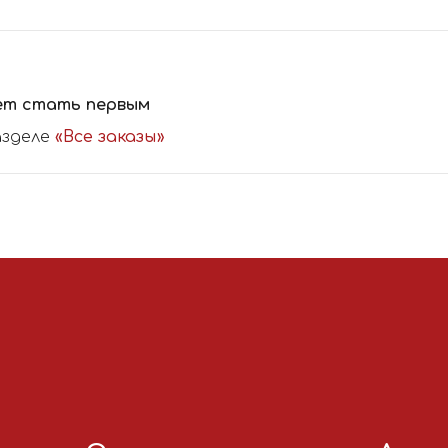
ет стать первым
азделе
«Все заказы»