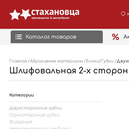
О 
Каталог товаров
А
Двух
Главная
Абразивные материалы
Блоки/Губки
Шлифовальная 2-х стороння
Категории
Двухсторонние губки
Одностороние губки
Фигурные
Четырехсторонние блоки