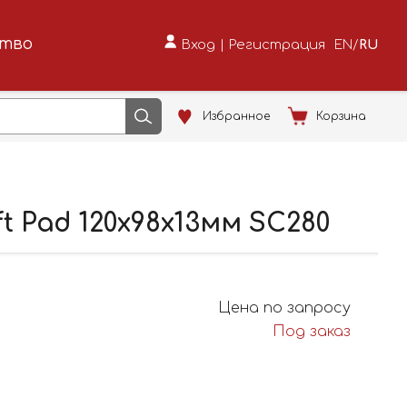
ство
Вход
|
Регистрация
EN
/
RU
Избранное
Корзина
 Pad 120x98x13мм SC280
Цена по запросу
Под заказ