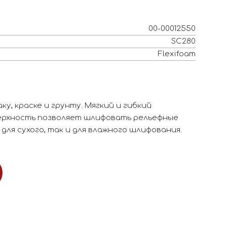
00-00012550
SC280
Flexifoam
ку, краске и грунту. Мягкий и гибкий
ерхность позволяет шлифовать рельефные
для сухого, так и для влажного шлифования.