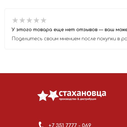
★
★
★
★
★
★
★
★
★
★
У этого товара еще нет отзывов — ваш мож
Поделитесь своим мнением после покупки в р
+7 351 7777 - 069