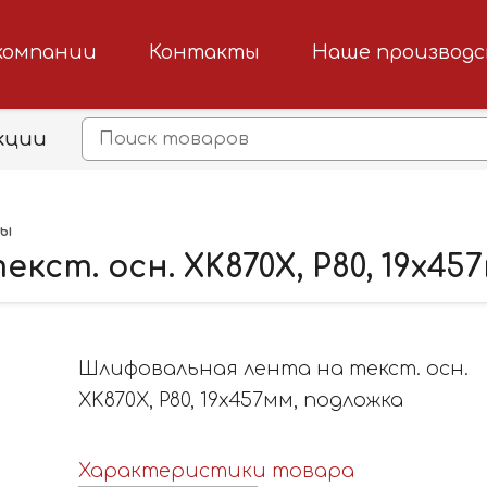
компании
Контакты
Наше производ
кции
ты
ст. осн. XK870X, P80, 19х45
Шлифовальная лентa на текст. осн.
XK870X, P80, 19х457мм, подложка
Характеристики товара