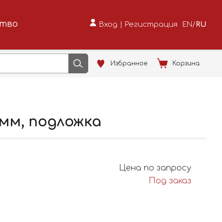
ство
Вход
|
Регистрация
EN
/
RU
Избранное
Корзина
7мм, подложка
Цена по запросу
Под заказ