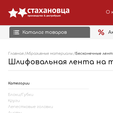
О 
Каталог товаров
А
Бесконечные лен
Главная
Абразивные материалы
Шлифовальная лентa на тек
Категории
Блоки/Губки
Круги
Лепестковые головки
Листы