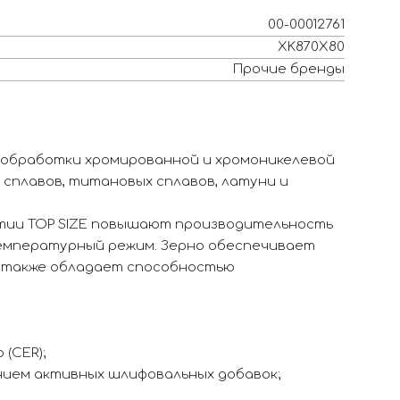
00-00012761
XK870X80
Прочие бренды
 обработки хромированной и хромоникелевой
 сплавов, титановых сплавов, латуни и
тии TOP SIZE повышают производительность
емпературный режим. Зерно обеспечивает
а также обладает способностью
 (CER);
нием активных шлифовальных добавок;