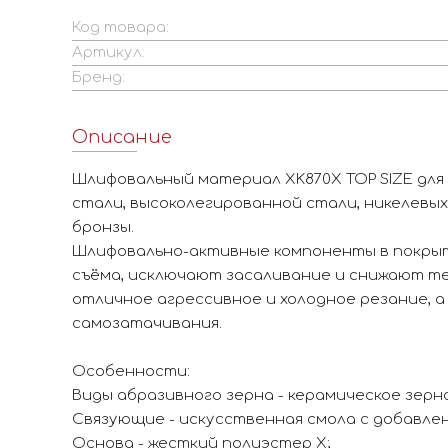
Код товара:
Артикул:
Бренд:
Описание
Шлифовальный материал XK870X TOP SIZE для
стали, высоколегированной стали, никелевых
бронзы.
Шлифовально-активные компоненты в покры
съёма, исключают засаливание и снижают т
отличное агрессивное и холодное резание, 
самозатачивания.
Особенности:
Виды абразивного зерна - керамическое зерно
Связующие - искусственная смола с добавле
Основа - жесткий полиэстер X;